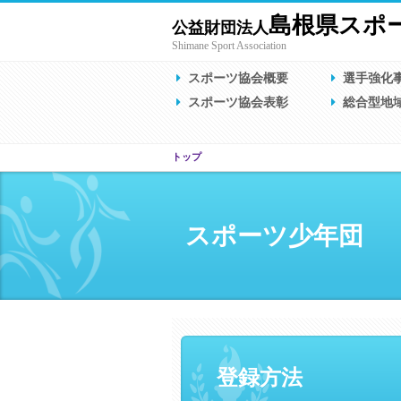
島根県スポ
公益財団法人
Shimane Sport Association
スポーツ協会概要
選手強化
スポーツ協会表彰
総合型地
トップ
スポーツ少年団
登録方法