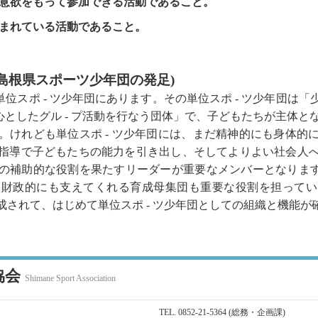
意欲をもって参加できる活動であること。
まれている活動であること。
島根県スポーツ少年団の発足)
単位スポ - ツ少年団にあります。その単位スポ - ツ少年団
心としたグル - プ活動を行なう団体」で、子どもたちが主体とな
。けれども単位スポ - ツ少年団には、まだ精神的にも身体的
指導で子どもたちの能力を引き出し、そしてよりよい社会人
の補助的な役割を果たすリーダーが重要なメンバーとなります。
は財政的にも支えてくれる育成母集団も重要な役割を担ってい
成されて、はじめて単位スポ - ツ少年団としての組織と機能が
協会
Shimane Sport Association
TEL. 0852-21-5364 (総務・企画課)