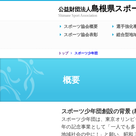
島根県スポ
公益財団法人
Shimane Sport Association
スポーツ協会概要
選手強化
スポーツ協会表彰
総合型地
トップ
スポーツ少年団
概要
スポーツ少年団創設の背景 (
スポーツ少年団は、東京オリンピック開催
年の記念事業として「一人でも多
地域社会の中に ! 」と願い、昭和 3