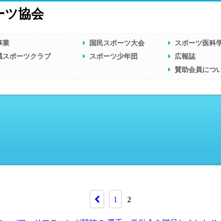
ーツ協会
事業
国民スポーツ大会
スポーツ医科
域スポーツクラブ
スポーツ少年団
広報誌
賛助会員につ
1
2