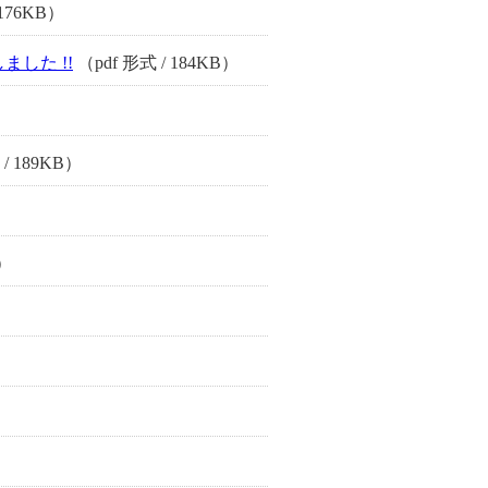
 176KB）
した !!
（pdf 形式 / 184KB）
/ 189KB）
B）