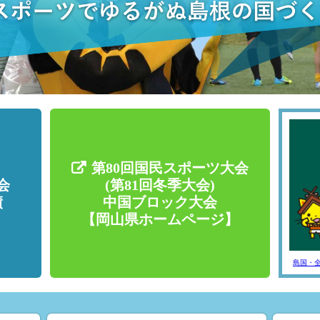
第80回国民スポーツ大会
会
(第81回冬季大会)
績
中国ブロック大会
【岡山県ホームページ】
島国・