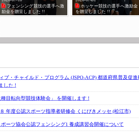
フェンシング競技の選手へ激
ホッケー競技の選手へ激励金
励金を贈呈しました !!
を贈呈しました !!
ティブ・チャイルド・プログラム (JSPO-ACP) 都道府県普
した !
種目転向型競技体験会」 を開催します !
８ 年度公認スポーツ指導者研修会 くにびきメッセ (松江市)
スポーツ協会公認フェンシング1 養成講習会開催について