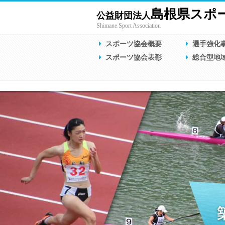
島根県スポ
公益財団法人
Shimane Sport Association
スポーツ協会概要
選手強化
スポーツ協会表彰
総合型地