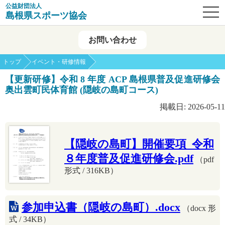
公益財団法人
OPE
島根県スポーツ協会
お問い合わせ
トップ
イベント・研修情報
【更新研修】令和 8 年度 ACP 島根県普及促進研修会
奥出雲町民体育館 (隠岐の島町コース)
掲載日: 2026-05-11
【隠岐の島町】開催要項_令和
８年度普及促進研修会.pdf
（pdf
形式 / 316KB）
参加申込書（隠岐の島町）.docx
（docx 形
式 / 34KB）