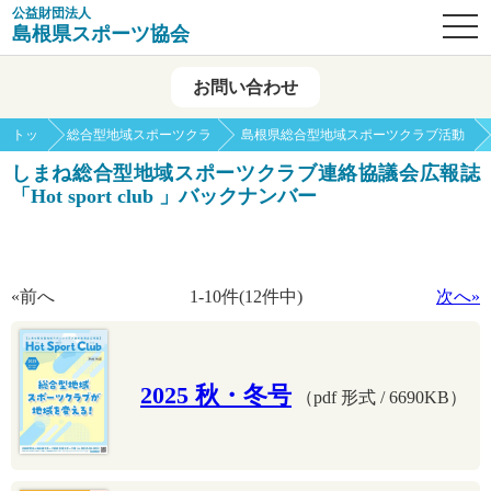
公益財団法人
OPE
島根県スポーツ協会
お問い合わせ
トッ
総合型地域スポーツクラ
島根県総合型地域スポーツクラブ活動
プ
ブ
情報
しまね総合型地域スポーツクラブ連絡協議会広報誌
「Hot sport club 」バックナンバー
«前へ
1-10件(12件中)
次へ»
2025 秋・冬号
（pdf 形式 / 6690KB）